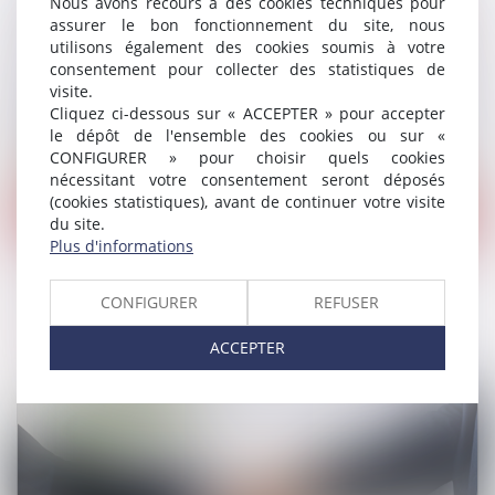
Nous avons recours à des cookies techniques pour
assurer le bon fonctionnement du site, nous
utilisons également des cookies soumis à votre
consentement pour collecter des statistiques de
visite.
Cliquez ci-dessous sur « ACCEPTER » pour accepter
le dépôt de l'ensemble des cookies ou sur «
CONFIGURER » pour choisir quels cookies
nécessitant votre consentement seront déposés
(cookies statistiques), avant de continuer votre visite
Droit de la famille, des personnes et de leur patrimoine
/
P
du site.
Plus d'informations
Indivision et dépense personnelle : mise au clair
CONFIGURER
REFUSER
Lire la suite
ACCEPTER