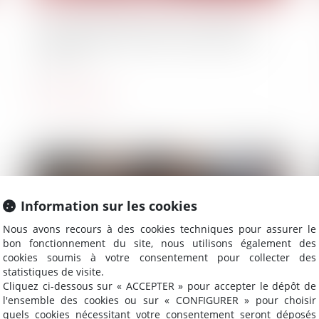
Action syndicale en justice : distinction
entre intérêt collectif et individuel des
salariés
Lire la suite
Information sur les cookies
Nous avons recours à des cookies techniques pour assurer le
bon fonctionnement du site, nous utilisons également des
cookies soumis à votre consentement pour collecter des
statistiques de visite.
Cliquez ci-dessous sur « ACCEPTER » pour accepter le dépôt de
l'ensemble des cookies ou sur « CONFIGURER » pour choisir
Droit du travail - Salariés
/
Relation individuelles au travail
quels cookies nécessitant votre consentement seront déposés