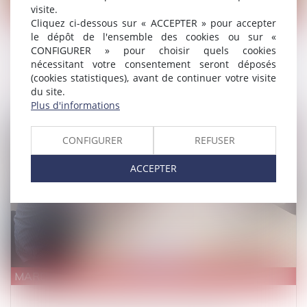
Droit du travail - Salariés
visite.
Cliquez ci-dessous sur « ACCEPTER » pour accepter
le dépôt de l'ensemble des cookies ou sur «
Quelle gratification pour les stagiaires en 2023 ?
CONFIGURER » pour choisir quels cookies
nécessitant votre consentement seront déposés
Lire la suite
(cookies statistiques), avant de continuer votre visite
du site.
Plus d'informations
CONFIGURER
REFUSER
ACCEPTER
MARD