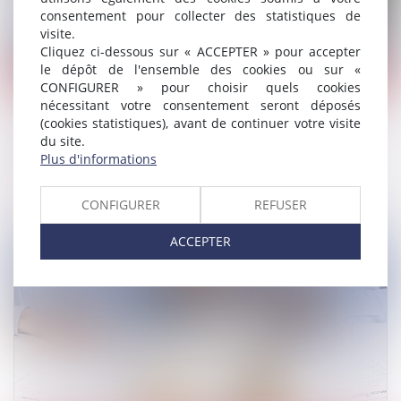
consentement pour collecter des statistiques de
visite.
Cliquez ci-dessous sur « ACCEPTER » pour accepter
le dépôt de l'ensemble des cookies ou sur «
Droit de la famille, des personnes et de leur patrimoine
/
P
CONFIGURER » pour choisir quels cookies
nécessitant votre consentement seront déposés
(cookies statistiques), avant de continuer votre visite
Immobilier à temps partagé : la méfiance
du site.
s'impose avant de signer
Plus d'informations
Lire la suite
CONFIGURER
REFUSER
ACCEPTER