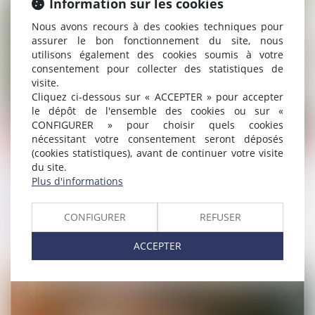
Information sur les cookies
Nous avons recours à des cookies techniques pour
assurer le bon fonctionnement du site, nous
utilisons également des cookies soumis à votre
consentement pour collecter des statistiques de
visite.
Cliquez ci-dessous sur « ACCEPTER » pour accepter
le dépôt de l'ensemble des cookies ou sur «
CONFIGURER » pour choisir quels cookies
Droit de la famille, des personnes et de leur patrimoine
/
P
nécessitant votre consentement seront déposés
(cookies statistiques), avant de continuer votre visite
du site.
Ni rapport ni réduction des primes exagérées si
Plus d'informations
l'assurance-vie a été rachetée par son
souscripteur
CONFIGURER
REFUSER
Lire la suite
ACCEPTER