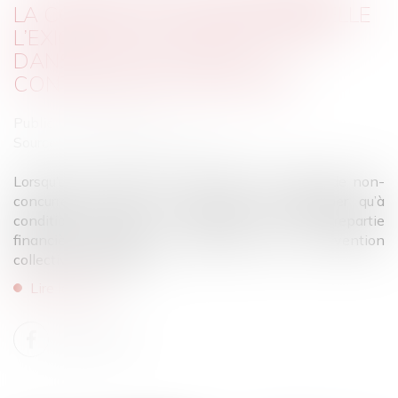
LA COUR DE CASSATION RAPPELLE
L’EXIGENCE DE TRANSPARENCE
DANS LE CALCUL DE LA
CONTREPARTIE FINANCIÈRE
Publié le :
28/05/2025
Source :
www.lemag-juridique.com
Lorsqu’un contrat de travail prévoit une clause de non-
concurrence, celle-ci n’a vocation à s’appliquer qu’à
condition qu’elle soit assortie d’une contrepartie
financière, conforme aux exigences de la convention
collective applicable...
Lire la suite