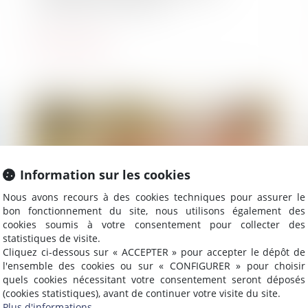
expansion à leur limite
Lire la suite
Information sur les cookies
Nous avons recours à des cookies techniques pour assurer le
bon fonctionnement du site, nous utilisons également des
cookies soumis à votre consentement pour collecter des
statistiques de visite.
Droit de la famille, des personnes et de leur patrimoine
Cliquez ci-dessous sur « ACCEPTER » pour accepter le dépôt de
l'ensemble des cookies ou sur « CONFIGURER » pour choisir
quels cookies nécessitant votre consentement seront déposés
Précisions sur la pratique de délégation
(cookies statistiques), avant de continuer votre visite du site.
d’autorité parentale en vue d’adoption
Plus d'informations