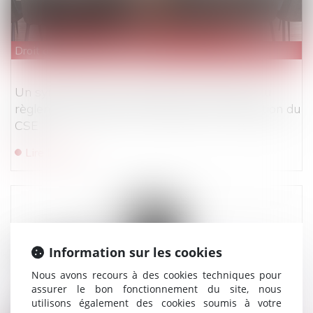
Droit du travail - Employeurs
Un syndicat peut demander la suspension du
règlement intérieur pour défaut de consultation du
CSE
Lire la suite
Information sur les cookies
Nous avons recours à des cookies techniques pour
assurer le bon fonctionnement du site, nous
utilisons également des cookies soumis à votre