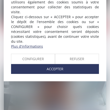
utilisons également des cookies soumis à votre
consentement pour collecter des statistiques de
visite.
Cliquez ci-dessous sur « ACCEPTER » pour accepter
le dépôt de l'ensemble des cookies ou sur «
MARD
CONFIGURER » pour choisir quels cookies
nécessitant votre consentement seront déposés
(cookies statistiques), avant de continuer votre visite
Premiers avis et recommandations du conseil
du site.
Plus d'informations
national de la médiation au ministre de la Justice
Lire la suite
CONFIGURER
REFUSER
ACCEPTER