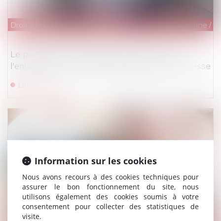
Droit de la famille, des personnes et de leur patrimoine
/
Fi
Le préjudice de l'absence de père subi par
l'enfant dont le père décède pendant la grossesse
Lire la suite
Information sur les cookies
Nous avons recours à des cookies techniques pour
assurer le bon fonctionnement du site, nous
utilisons également des cookies soumis à votre
consentement pour collecter des statistiques de
visite.