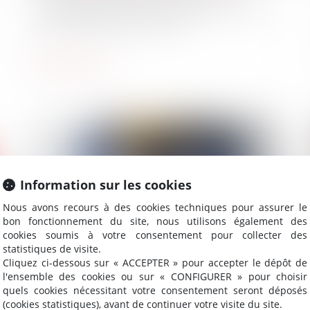
temporaire des dons familiaux à hauteur
de 100 000 euros par don
Lire la suite
Information sur les cookies
Nous avons recours à des cookies techniques pour assurer le
bon fonctionnement du site, nous utilisons également des
cookies soumis à votre consentement pour collecter des
statistiques de visite.
Cliquez ci-dessous sur « ACCEPTER » pour accepter le dépôt de
Droit du travail - Employeurs
l'ensemble des cookies ou sur « CONFIGURER » pour choisir
quels cookies nécessitant votre consentement seront déposés
Prochaine signature par les syndicats
(cookies statistiques), avant de continuer votre visite du site.