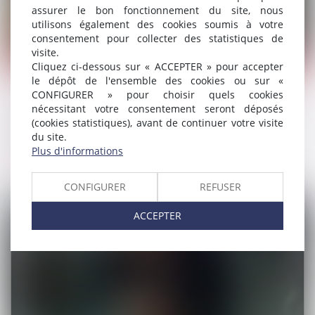
assurer le bon fonctionnement du site, nous
utilisons également des cookies soumis à votre
consentement pour collecter des statistiques de
visite.
Droit du travail - Salariés
/
Relation individuelles au travail
Cliquez ci-dessous sur « ACCEPTER » pour accepter
le dépôt de l'ensemble des cookies ou sur «
CONFIGURER » pour choisir quels cookies
Licenciement : 5 jours pleins doivent s'écouler
nécessitant votre consentement seront déposés
entre la convocation à entretien et l'entretien
(cookies statistiques), avant de continuer votre visite
préalable
du site.
Plus d'informations
Lire la suite
CONFIGURER
REFUSER
ACCEPTER