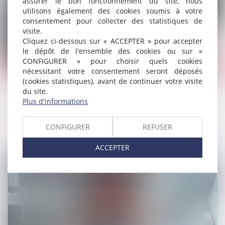
assurer le bon fonctionnement du site, nous
utilisons également des cookies soumis à votre
consentement pour collecter des statistiques de
visite.
Cliquez ci-dessous sur « ACCEPTER » pour accepter
le dépôt de l'ensemble des cookies ou sur «
CONFIGURER » pour choisir quels cookies
MARD
nécessitant votre consentement seront déposés
(cookies statistiques), avant de continuer votre visite
du site.
Premiers avis et recommandations du conseil
Plus d'informations
national de la médiation au ministre de la Justice
CONFIGURER
REFUSER
Lire la suite
ACCEPTER