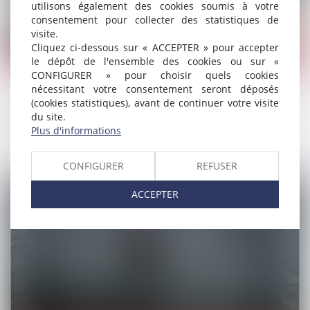
utilisons également des cookies soumis à votre
consentement pour collecter des statistiques de
visite.
Cliquez ci-dessous sur « ACCEPTER » pour accepter
Droit du travail - Employeurs
le dépôt de l'ensemble des cookies ou sur «
CONFIGURER » pour choisir quels cookies
nécessitant votre consentement seront déposés
Caractéristiques du CDI : le contrat de travail à
(cookies statistiques), avant de continuer votre visite
durée indéterminée
du site.
Plus d'informations
Lire la suite
CONFIGURER
REFUSER
ACCEPTER