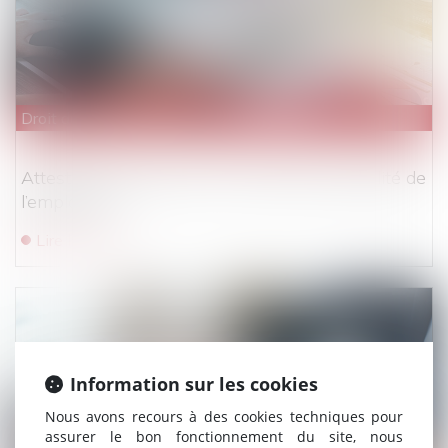
Droit du travail - Salariés
Attestation de formation : quelle responsabilité de
l’employeur ?
Lire la suite
Information sur les cookies
Nous avons recours à des cookies techniques pour
assurer le bon fonctionnement du site, nous