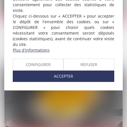
consentement pour collecter des statistiques de
visite.
Cliquez ci-dessous sur « ACCEPTER » pour accepter
Droit de la famille, des personnes et de leur patrimoine
/
P
le dépôt de l'ensemble des cookies ou sur «
CONFIGURER » pour choisir quels cookies
nécessitant votre consentement seront déposés
Testament : comment modifier ou révoquer un
(cookies statistiques), avant de continuer votre visite
testament ?
du site.
Plus d'informations
Lire la suite
CONFIGURER
REFUSER
ACCEPTER