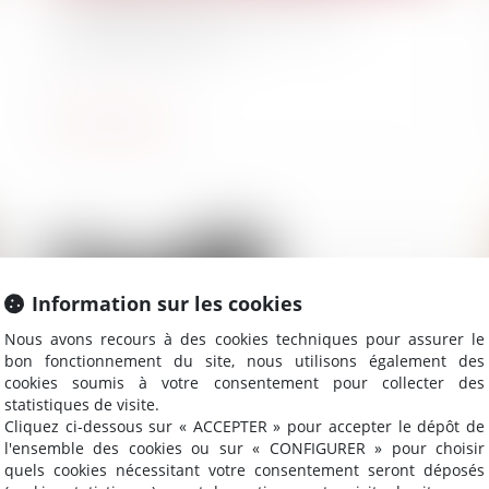
Le télétravail sur prescription du
médecin du travail
Lire la suite
Information sur les cookies
Nous avons recours à des cookies techniques pour assurer le
bon fonctionnement du site, nous utilisons également des
cookies soumis à votre consentement pour collecter des
statistiques de visite.
Cliquez ci-dessous sur « ACCEPTER » pour accepter le dépôt de
Droit du travail - Employeurs
l'ensemble des cookies ou sur « CONFIGURER » pour choisir
quels cookies nécessitant votre consentement seront déposés