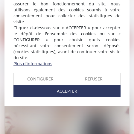
assurer le bon fonctionnement du site, nous
utilisons également des cookies soumis à votre
consentement pour collecter des statistiques de
visite.
Cliquez ci-dessous sur « ACCEPTER » pour accepter
le dépôt de l'ensemble des cookies ou sur «
Droit du travail - Employeurs
/
Droit de la protection social
CONFIGURER » pour choisir quels cookies
nécessitant votre consentement seront déposés
(cookies statistiques), avant de continuer votre visite
Régime social de l'indemnité transactionnelle
du site.
Plus d'informations
réparant un préjudice : nouvel exemple
jurisprudentiel
CONFIGURER
REFUSER
Lire la suite
ACCEPTER