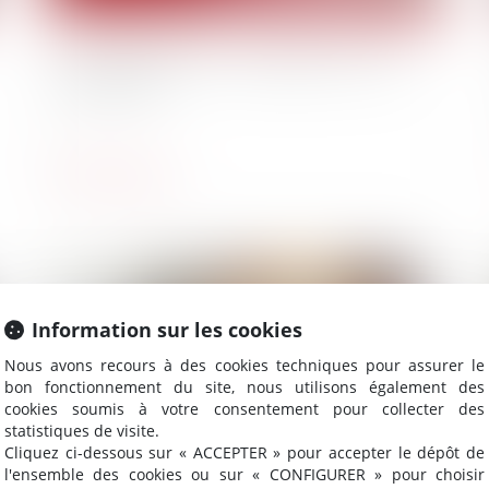
Droit du travail - Employeurs
/
Droit de la protection sociale
Travail temporaire : imputation du coût
des AT/MP
Lire la suite
Information sur les cookies
Nous avons recours à des cookies techniques pour assurer le
bon fonctionnement du site, nous utilisons également des
cookies soumis à votre consentement pour collecter des
statistiques de visite.
Cliquez ci-dessous sur « ACCEPTER » pour accepter le dépôt de
l'ensemble des cookies ou sur « CONFIGURER » pour choisir