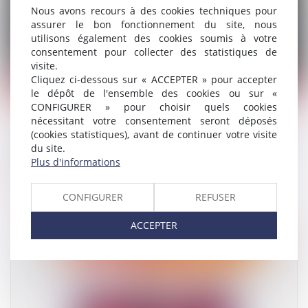
Nous avons recours à des cookies techniques pour
assurer le bon fonctionnement du site, nous
utilisons également des cookies soumis à votre
consentement pour collecter des statistiques de
visite.
Cliquez ci-dessous sur « ACCEPTER » pour accepter
Droit de la famille, des personnes et de leur patrimoine
/
Vi
le dépôt de l'ensemble des cookies ou sur «
CONFIGURER » pour choisir quels cookies
nécessitant votre consentement seront déposés
Soutien financier -Une aide universelle d’urgence
(cookies statistiques), avant de continuer votre visite
est mise en place pour les victimes de violences
du site.
conjugales
Plus d'informations
Lire la suite
CONFIGURER
REFUSER
ACCEPTER