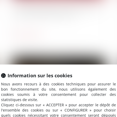
Lieu de prise de service : quel impact sur
le calcul du temps de travail ?
Lire la suite
Information sur les cookies
Nous avons recours à des cookies techniques pour assurer le
bon fonctionnement du site, nous utilisons également des
cookies soumis à votre consentement pour collecter des
statistiques de visite.
Cliquez ci-dessous sur « ACCEPTER » pour accepter le dépôt de
l'ensemble des cookies ou sur « CONFIGURER » pour choisir
/
Divorce et séparation
Droit du travail - Salariés
/
Relation individuelles au travail
quels cookies nécessitant votre consentement seront déposés