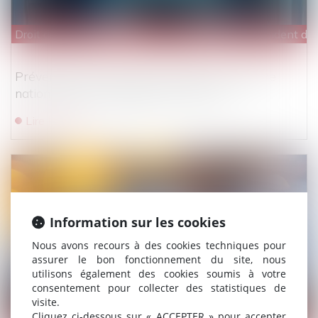
Droit du travail - Employeurs
/
Responsabilité accident du t
Prévention des risques chimiques et système
national de toxicovigilance en France
Lire la suite
Information sur les cookies
Nous avons recours à des cookies techniques pour
assurer le bon fonctionnement du site, nous
utilisons également des cookies soumis à votre
consentement pour collecter des statistiques de
visite.
Cliquez ci-dessous sur « ACCEPTER » pour accepter