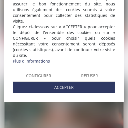
assurer le bon fonctionnement du site, nous
utilisons également des cookies soumis à votre
consentement pour collecter des statistiques de
visite.
Cliquez ci-dessous sur « ACCEPTER » pour accepter
le dépôt de l'ensemble des cookies ou sur «
Droit de la famille, des personnes et de leur patrimoine
/
P
CONFIGURER » pour choisir quels cookies
nécessitant votre consentement seront déposés
(cookies statistiques), avant de continuer votre visite
La demande en délivrance d’un legs
du site.
Plus d'informations
Lire la suite
CONFIGURER
REFUSER
ACCEPTER