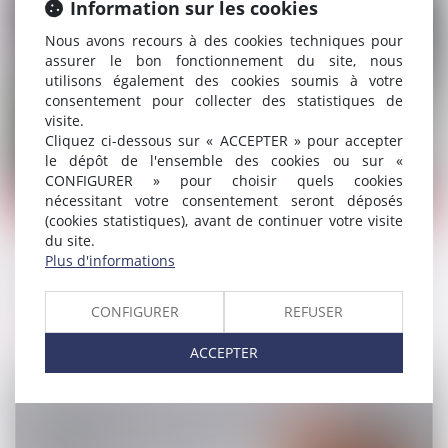
Information sur les cookies
Nous avons recours à des cookies techniques pour
assurer le bon fonctionnement du site, nous
utilisons également des cookies soumis à votre
consentement pour collecter des statistiques de
visite.
Cliquez ci-dessous sur « ACCEPTER » pour accepter
le dépôt de l'ensemble des cookies ou sur «
CONFIGURER » pour choisir quels cookies
nécessitant votre consentement seront déposés
Droit de la famille, des personnes et de leur patrimoine
/
P
(cookies statistiques), avant de continuer votre visite
du site.
Plus d'informations
Succession : qu’est-ce que la quotité disponible,
qui échappe aux héritiers réservataires ?
CONFIGURER
REFUSER
Lire la suite
ACCEPTER