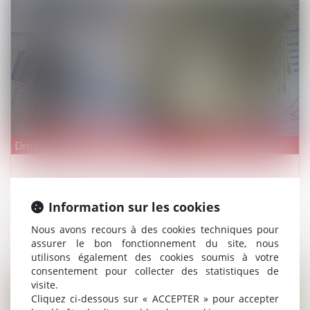
Droit du travail - Salariés
Non-respect du SMIC : le salarié peut-il obtenir
des dommages et intérêts ?
Information sur les cookies
Nous avons recours à des cookies techniques pour
Lire la suite
assurer le bon fonctionnement du site, nous
utilisons également des cookies soumis à votre
consentement pour collecter des statistiques de
visite.
Cliquez ci-dessous sur « ACCEPTER » pour accepter