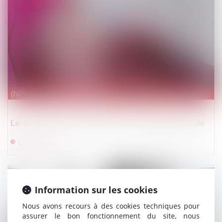
(NPU) Droit de la famille
Le point sur la vaccination et l'autorité parentale
Lire la suite
Information sur les cookies
Nous avons recours à des cookies techniques pour
assurer le bon fonctionnement du site, nous