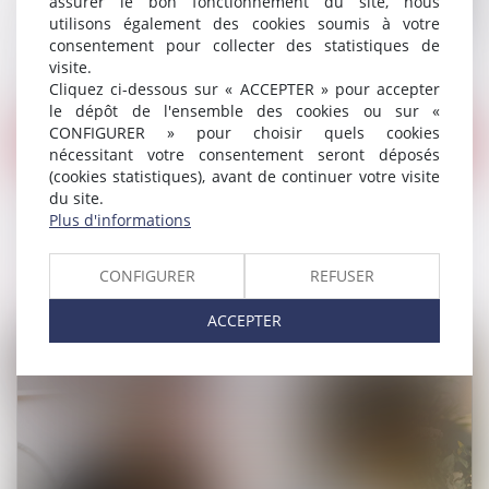
assurer le bon fonctionnement du site, nous
utilisons également des cookies soumis à votre
consentement pour collecter des statistiques de
visite.
Cliquez ci-dessous sur « ACCEPTER » pour accepter
le dépôt de l'ensemble des cookies ou sur «
CONFIGURER » pour choisir quels cookies
Droit du travail - Employeurs
nécessitant votre consentement seront déposés
(cookies statistiques), avant de continuer votre visite
du site.
Prochaine signature par les syndicats d’un ANI sur
Plus d'informations
le télétravail
CONFIGURER
REFUSER
Lire la suite
ACCEPTER