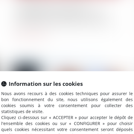
Le dépassement de la durée
hebdomadaire maximale de travail du
travailleur de nuit calculée sur une
période quelconque de douze semaines
consécutives ouvre, à lui seul, droit à la
Lire la suite
réparation
Information sur les cookies
Nous avons recours à des cookies techniques pour assurer le
bon fonctionnement du site, nous utilisons également des
cookies soumis à votre consentement pour collecter des
statistiques de visite.
Cliquez ci-dessous sur « ACCEPTER » pour accepter le dépôt de
/
Violences familiales
Droit du travail - Salariés
/
Responsabilité accident du travail
l'ensemble des cookies ou sur « CONFIGURER » pour choisir
quels cookies nécessitant votre consentement seront déposés