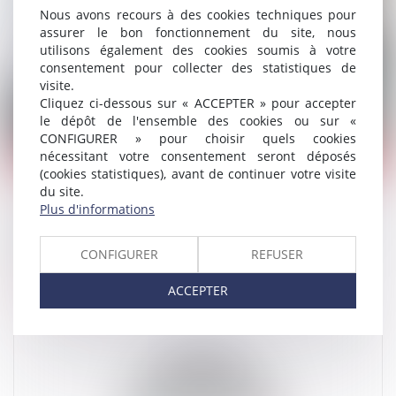
Nous avons recours à des cookies techniques pour
assurer le bon fonctionnement du site, nous
utilisons également des cookies soumis à votre
consentement pour collecter des statistiques de
visite.
Cliquez ci-dessous sur « ACCEPTER » pour accepter
le dépôt de l'ensemble des cookies ou sur «
CONFIGURER » pour choisir quels cookies
nécessitant votre consentement seront déposés
Droit du travail - Salariés
(cookies statistiques), avant de continuer votre visite
du site.
Plus d'informations
Revendication d'une classification supérieure : le
salarié doit remplir toutes les conditions posées
par la convention collective !
CONFIGURER
REFUSER
Lire la suite
ACCEPTER