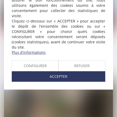
assurer le bon fonctionnement du site, nous
utilisons également des cookies soumis à votre
consentement pour collecter des statistiques de
visite.
Cliquez ci-dessous sur « ACCEPTER » pour accepter
le dépôt de l'ensemble des cookies ou sur «
Droit de la famille, des personnes et de leur patrimoine
/
C
CONFIGURER » pour choisir quels cookies
nécessitant votre consentement seront déposés
(cookies statistiques), avant de continuer votre visite
Règlement d’un emprunt sur bien propre : la
du site.
communauté n’a droit à récompense que sur le
Plus d'informations
capital
CONFIGURER
REFUSER
Lire la suite
ACCEPTER