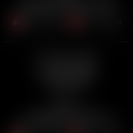
Accueil physique : 9h30-12h30 et 14h-18h
Accueil téléphonique : 10h-12h30 et 15h-18h
NOUS CONTACTER
NOUS LOCALISER
ACT’IN PART PESSAC
37 Avenue Louis Laugaa
Place de la 5ème République
33600 PESSAC
Tél :
05 56 91 41 75
Horaires :
Accueil physique : sur rendez-vous
Accueil téléphonique : 10h-12h30 et 15h-18h