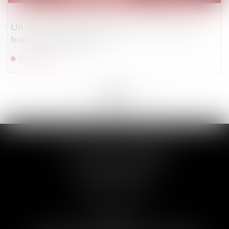
Un manquement à la sécurité peut justifier un
licenciement immédiat
Lire la suite
<<
<
...
16
17
18
19
20
21
22
...
>
>>
ACT’IN PART BORDEAUX
16 rue Paul-Louis Lande
33000 BORDEAUX
Tél :
05 56 91 41 75
Horaires :