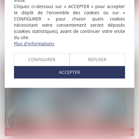
visite.
Droit du travail - Employeurs
Cliquez ci-dessous sur « ACCEPTER » pour accepter
le dépôt de l'ensemble des cookies ou sur «
CONFIGURER » pour choisir quels cookies
Rachat de jours de repos : le ministère du travail
nécessitant votre consentement seront déposés
publie un questions-réponses
(cookies statistiques), avant de continuer votre visite
du site.
Lire la suite
Plus d'informations
CONFIGURER
REFUSER
ACCEPTER
Droit du travail - Employeurs
/
Droit de la protection social